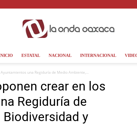
INICIO
ESTATAL
NACIONAL
INTERNACIONAL
VIDE
La
s Ayuntamientos una Regiduría de Medio Ambiente,...
oponen crear en los
na Regiduría de
Onda
Biodiversidad y
Oaxaca