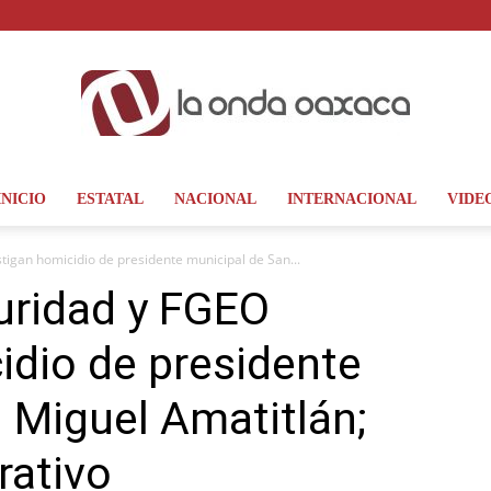
INICIO
ESTATAL
NACIONAL
INTERNACIONAL
VIDE
La
igan homicidio de presidente municipal de San...
uridad y FGEO
idio de presidente
Onda
 Miguel Amatitlán;
rativo
Oaxaca