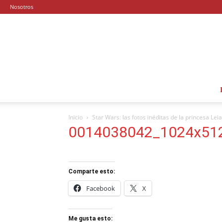
Nosotros
Inicio
Star Wars: las fotos inéditas de la princesa Leia
0014038042_1024x51
Comparte esto:
Facebook
X
Me gusta esto: