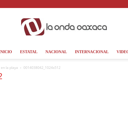
INICIO
ESTATAL
NACIONAL
INTERNACIONAL
VIDE
La
 en la playa
0014038042_1024x512
2
Onda
Oaxaca