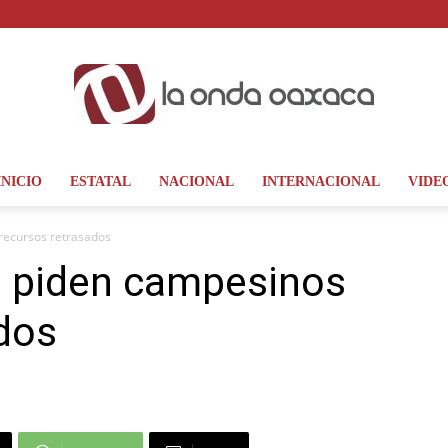
INICIO
ESTATAL
NACIONAL
INTERNACIONAL
VIDE
La
recursos retrasados
l piden campesinos
dos
Onda
Oaxaca