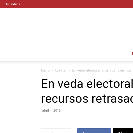
Nosotros
Inicio
Estatal
En veda electoral piden campesinos 
En veda electora
recursos retrasa
abril 4, 2016