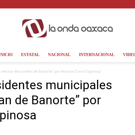
INICIO
ESTATAL
NACIONAL
INTERNACIONAL
VIDE
La
s electos desconfían de Banorte” por Horacio Corro Espinosa
sidentes municipales
an de Banorte” por
Onda
spinosa
Oaxaca