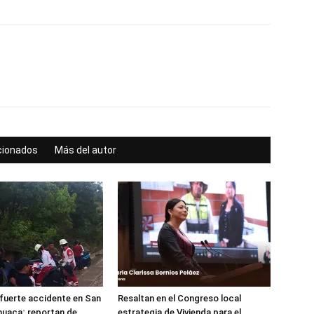
acionados
Más del autor
 fuerte accidente en San
Resaltan en el Congreso local
huaca; reportan de
estrategia de Vivienda para el