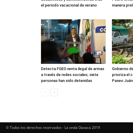
el periodo vacacional de verano
manera prel
Detecta FGEO venta ilegal de armas
Gobierno d
a través de redes sociales; siete
prioriza el 
personas han sido detenidas
Paseo Juáre
© Todos los derechos reservados - La onda Oaxaca 2019