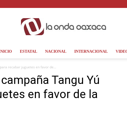
INICIO
ESTATAL
NACIONAL
INTERNACIONAL
VIDE
La
para recabar juguetes en favor de...
al campaña Tangu Yú
etes en favor de la
Onda
Oaxaca