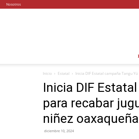
Nosotros
Inicio
Estatal
Inicia DIF Estatal campaña Tangu Yú 
Inicia DIF Estat
para recabar jugu
niñez oaxaqueña
diciembre 10, 2024