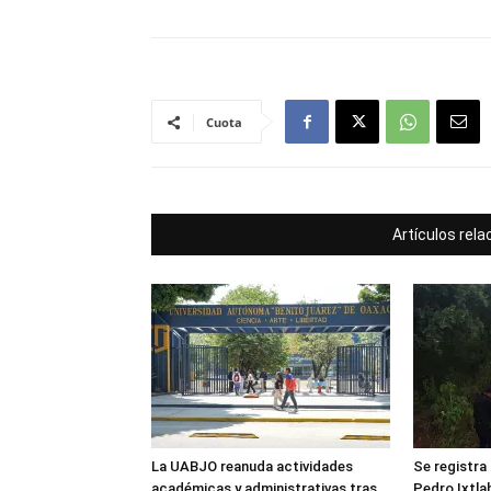
Cuota
Artículos rel
La UABJO reanuda actividades
Se registra
académicas y administrativas tras
Pedro Ixtla