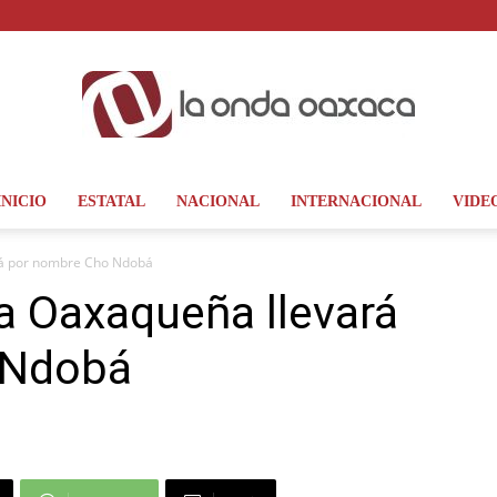
INICIO
ESTATAL
NACIONAL
INTERNACIONAL
VIDE
La
rá por nombre Cho Ndobá
a Oaxaqueña llevará
 Ndobá
Onda
Oaxaca