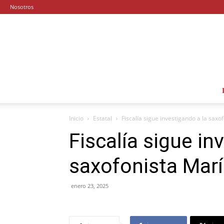
Nosotros
Inicio
Estatal
Fiscalía sigue investigando a la saxo
Fiscalía sigue in
saxofonista Marí
enero 23, 2025