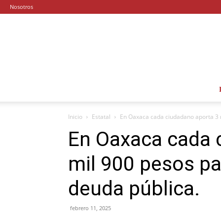
Nosotros
Inicio
Estatal
En Oaxaca cada ciudadano aporta 3 m
En Oaxaca cada 
mil 900 pesos pa
deuda pública.
febrero 11, 2025