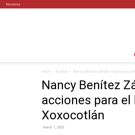
Nosotros
Inicio
Estatal
Nancy Benítez Zárate impulsa accion
Nancy Benítez Z
acciones para el
Xoxocotlán
marzo 1, 2025