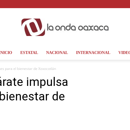
INICIO
ESTATAL
NACIONAL
INTERNACIONAL
VIDE
La
es para el bienestar de Xoxocotlán
árate impulsa
 bienestar de
Onda
Oaxaca