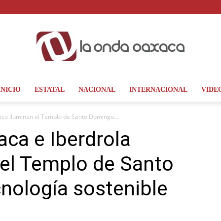
INICIO
ESTATAL
NACIONAL
INTERNACIONAL
VIDE
La
co iluminan el Templo de Santo Domingo...
ca e Iberdrola
 el Templo de Santo
Onda
nología sostenible
Oaxaca