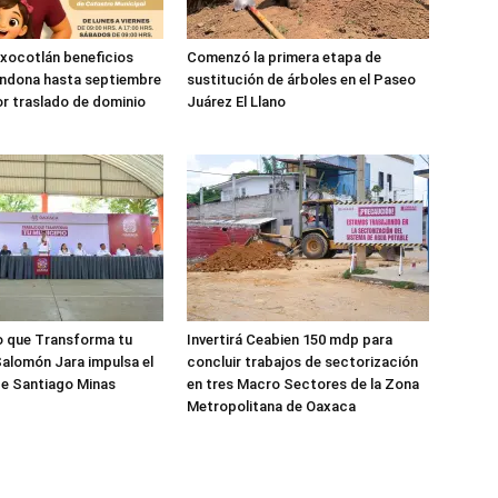
xocotlán beneficios
Comenzó la primera etapa de
ondona hasta septiembre
sustitución de árboles en el Paseo
r traslado de dominio
Juárez El Llano
o que Transforma tu
Invertirá Ceabien 150 mdp para
Salomón Jara impulsa el
concluir trabajos de sectorización
de Santiago Minas
en tres Macro Sectores de la Zona
Metropolitana de Oaxaca