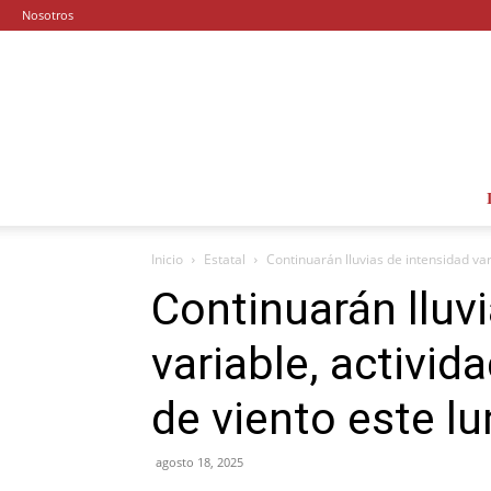
Nosotros
Inicio
Estatal
Continuarán lluvias de intensidad vari
Continuarán lluv
variable, activid
de viento este l
agosto 18, 2025