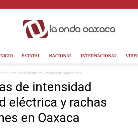
INICIO
ESTATAL
NACIONAL
INTERNACIONAL
VIDE
La
able, actividad eléctrica y rachas de viento este...
ias de intensidad
ad eléctrica y rachas
Onda
unes en Oaxaca
Oaxaca