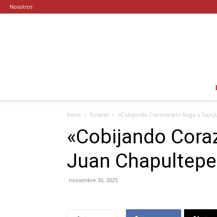
Nosotros
Inicio
Estatal
«Cobijando Corazones» llega a San 
«Cobijando Coraz
Juan Chapultepe
noviembre 30, 2025