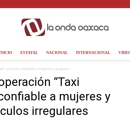
INICIO
ESTATAL
NACIONAL
INTERNACIONAL
VIDE
La
”, servicio confiable a mujeres y asegura...
operación “Taxi
confiable a mujeres y
Onda
culos irregulares
Oaxaca