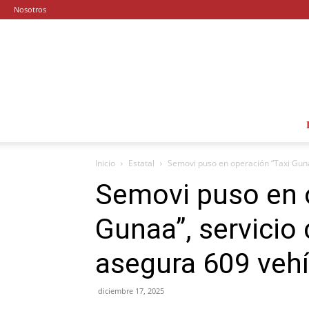
Nosotros
Inicio
Estatal
Semovi puso en operación “Taxi Gunaa
Semovi puso en 
Gunaa”, servicio 
asegura 609 vehí
diciembre 17, 2025