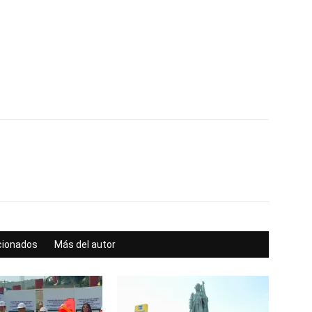
acionados
Más del autor