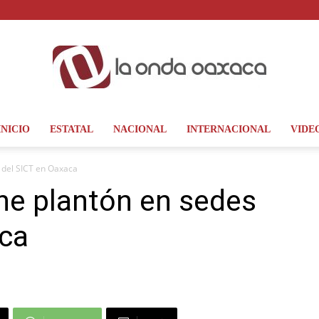
INICIO
ESTATAL
NACIONAL
INTERNACIONAL
VIDE
La
 del SICT en Oaxaca
e plantón en sedes
aca
Onda
Oaxaca