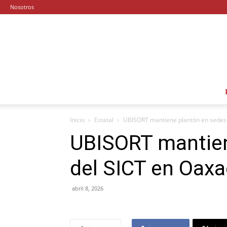
Nosotros
Inicio
Estatal
UBISORT mantiene plantón en sedes
UBISORT mantien
del SICT en Oax
abril 8, 2026