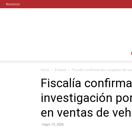
Nosotros
Inicio
Estatal
Fiscalía confirma dos carpetas de inv
Fiscalía confirm
investigación po
en ventas de veh
mayo 13, 2026