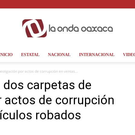
INICIO
ESTATAL
NACIONAL
INTERNACIONAL
VIDE
La
estigación por actos de corrupción en ventas...
a dos carpetas de
r actos de corrupción
Onda
ículos robados
Oaxaca