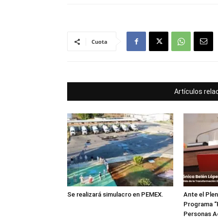
Cuota
Artículos rel
Se realizará simulacro en PEMEX.
Ante el Plen
Programa “R
Personas A