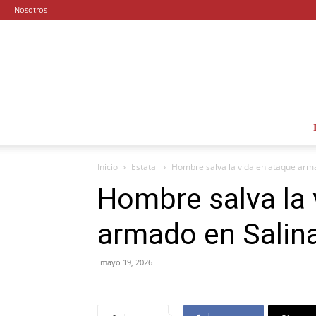
Nosotros
Inicio
Estatal
Hombre salva la vida en ataque arm
Hombre salva la 
armado en Salin
mayo 19, 2026