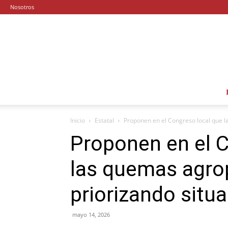
Nosotros
Inicio
Estatal
Proponen en el Congreso local que l
Proponen en el C
las quemas agrop
priorizando situ
mayo 14, 2026