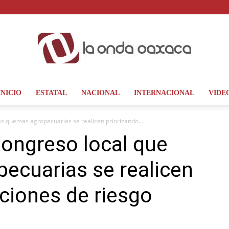
INICIO
ESTATAL
NACIONAL
INTERNACIONAL
VIDE
La
as quemas agropecuarias se realicen priorizando...
ongreso local que
ecuarias se realicen
Onda
aciones de riesgo
Oaxaca