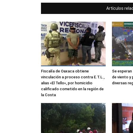
Artículos rel
Fiscalía de Oaxaca obtiene
Se esperan
vinculación a proceso contra E.T.L.,
de viento y 
alias «El Tello», por homicidio
diversas re
calificado cometido en la región de
la Costa