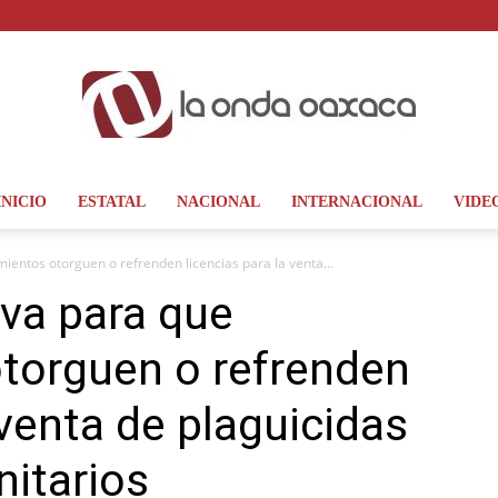
INICIO
ESTATAL
NACIONAL
INTERNACIONAL
VIDE
La
ientos otorguen o refrenden licencias para la venta...
iva para que
torguen o refrenden
Onda
 venta de plaguicidas
nitarios
Oaxaca