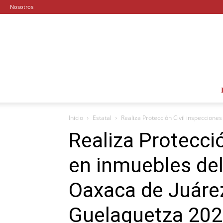
Nosotros
Inicio
Estatal
Realiza Protección Civil inspeccione
Realiza Protecci
en inmuebles del
Oaxaca de Juárez
Guelaguetza 20