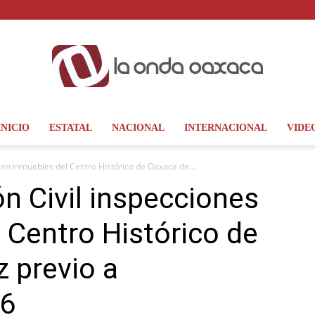
INICIO
ESTATAL
NACIONAL
INTERNACIONAL
VIDE
La
s en inmuebles del Centro Histórico de Oaxaca de...
ón Civil inspecciones
 Centro Histórico de
Onda
 previo a
26
Oaxaca