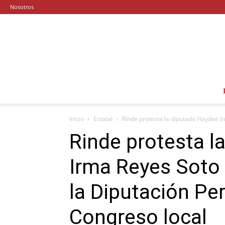
Nosotros
Inicio
Estatal
Rinde protesta la diputada Haydeé Ir
Rinde protesta l
Irma Reyes Soto
la Diputación Pe
Congreso local