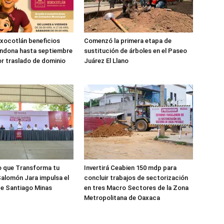
xocotlán beneficios
Comenzó la primera etapa de
ondona hasta septiembre
sustitución de árboles en el Paseo
r traslado de dominio
Juárez El Llano
o que Transforma tu
Invertirá Ceabien 150 mdp para
Salomón Jara impulsa el
concluir trabajos de sectorización
de Santiago Minas
en tres Macro Sectores de la Zona
Metropolitana de Oaxaca