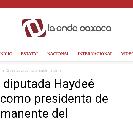
INICIO
ESTATAL
NACIONAL
INTERNACIONAL
VIDE
La
ma Reyes Soto como presidenta de la...
a diputada Haydeé
 como presidenta de
Onda
rmanente del
Oaxaca