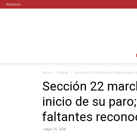
Nosotros
Inicio
Estatal
Sección 22 marcha en Oaxaca para in
Sección 22 marc
inicio de su par
faltantes reconoc
mayo 25, 2026