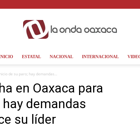
INICIO
ESTATAL
NACIONAL
INTERNACIONAL
VIDE
La
icio de su paro; hay demandas...
ha en Oaxaca para
o; hay demandas
Onda
e su líder
Oaxaca