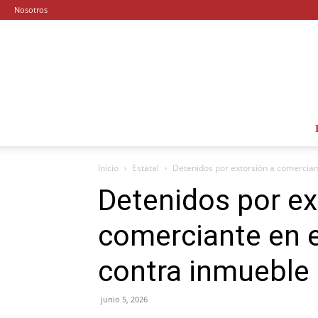
Nosotros
Inicio
Estatal
Detenidos por extorsión a comerciant
Detenidos por ex
comerciante en e
contra inmueble
junio 5, 2026