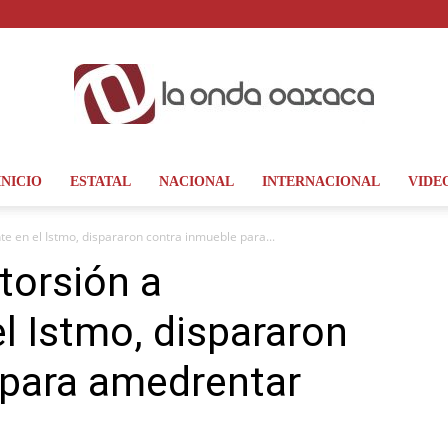
INICIO
ESTATAL
NACIONAL
INTERNACIONAL
VIDE
La
e en el Istmo, dispararon contra inmueble para...
torsión a
l Istmo, dispararon
Onda
 para amedrentar
Oaxaca