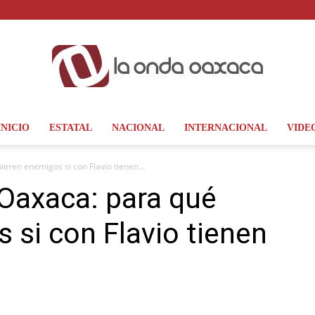
INICIO
ESTATAL
NACIONAL
INTERNACIONAL
VIDE
La
eren enemigos si con Flavio tienen...
Oaxaca: para qué
 si con Flavio tienen
Onda
Oaxaca