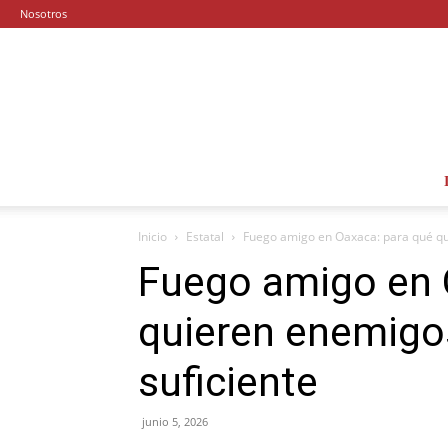
Nosotros
Inicio
Estatal
Fuego amigo en Oaxaca: para qué qui
Fuego amigo en 
quieren enemigos
suficiente
junio 5, 2026