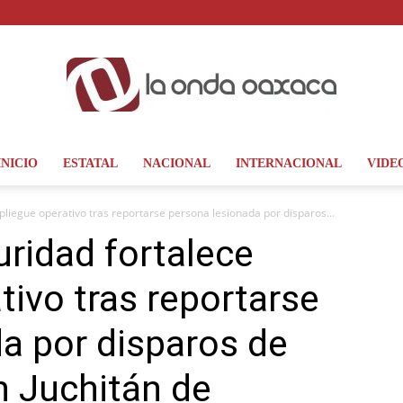
INICIO
ESTATAL
NACIONAL
INTERNACIONAL
VIDE
La
liegue operativo tras reportarse persona lesionada por disparos...
ridad fortalece
tivo tras reportarse
Onda
a por disparos de
n Juchitán de
Oaxaca