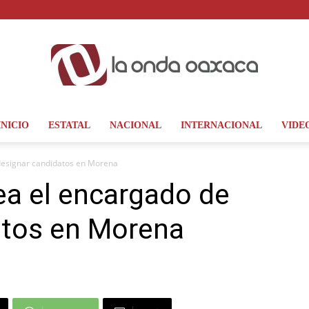
INICIO
ESTATAL
NACIONAL
INTERNACIONAL
VIDE
La
 designar candidatos en Morena
ea el encargado de
atos en Morena
Onda
Oaxaca