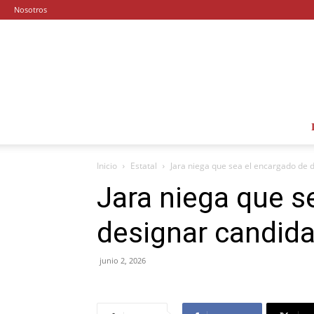
Nosotros
Inicio
Estatal
Jara niega que sea el encargado de
Jara niega que s
designar candid
junio 2, 2026