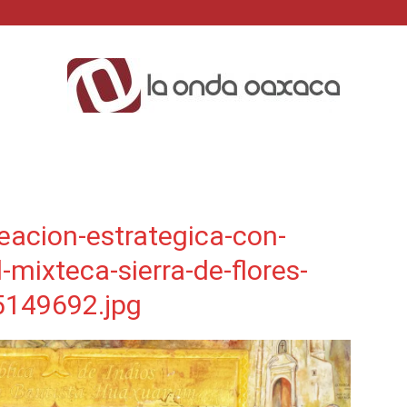
La
eacion-estrategica-con-
-mixteca-sierra-de-flores-
Onda
149692.jpg
Oaxaca