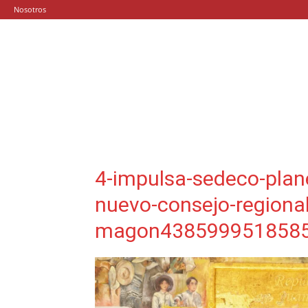
Nosotros
4-impulsa-sedeco-plan
nuevo-consejo-regional
magon4385999518585