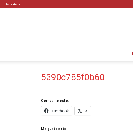
Nosotros
5390c785f0b60
Comparte esto:
Facebook
X
Me gusta esto: