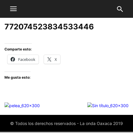
772074523834533446
Comparte esto:
Facebook
X
Me gusta esto:
© Todos los derechos reservados - La onda Oaxaca 2019