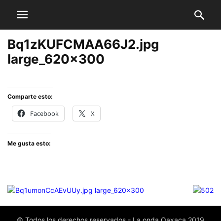
Bq1zKUFCMAA66J2.jpg
large_620x300
Comparte esto:
Facebook
X
Me gusta esto:
© Todos los derechos reservados - La onda Oaxaca 2019