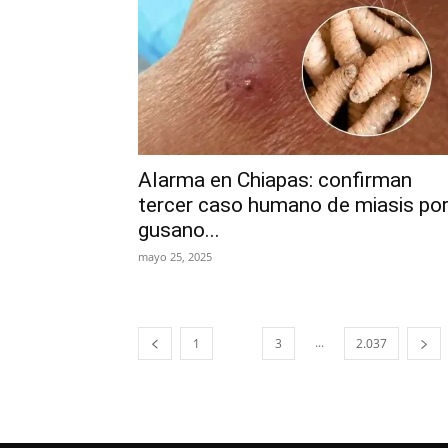
Alarma en Chiapas: confirman
tercer caso humano de miasis po
gusano...
mayo 25, 2025
...
1
2
3
2.037