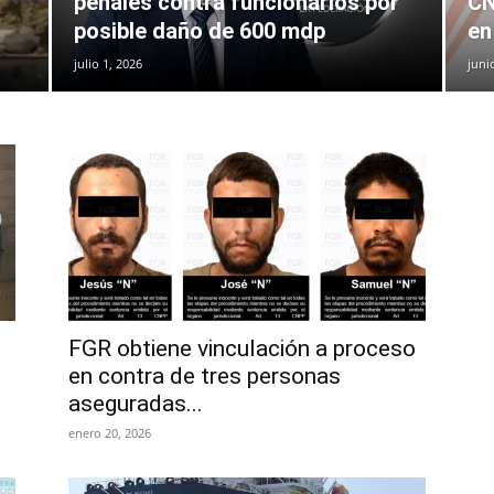
penales contra funcionarios por
CN
posible daño de 600 mdp
en
julio 1, 2026
juni
FGR obtiene vinculación a proceso
en contra de tres personas
aseguradas...
enero 20, 2026