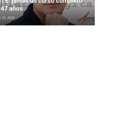
TE: jamás un curso completo
 47 años
o 25, 2026