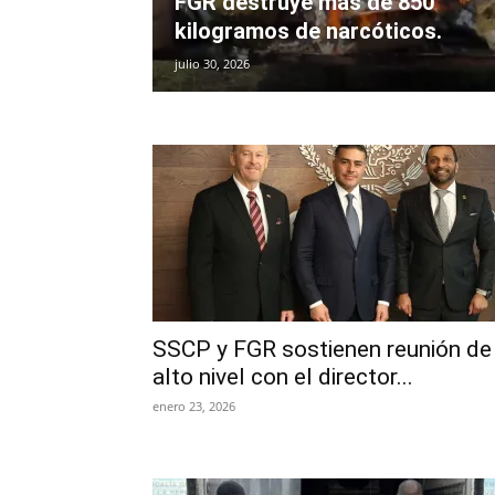
FGR destruye más de 850
kilogramos de narcóticos.
julio 30, 2026
SSCP y FGR sostienen reunión de
alto nivel con el director...
enero 23, 2026