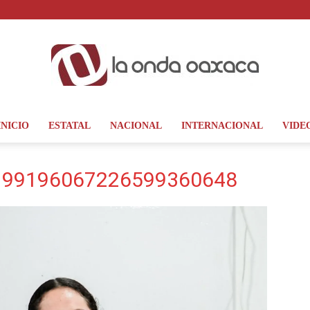
INICIO
ESTATAL
NACIONAL
INTERNACIONAL
VIDE
La
199196067226599360648
Onda
Oaxaca