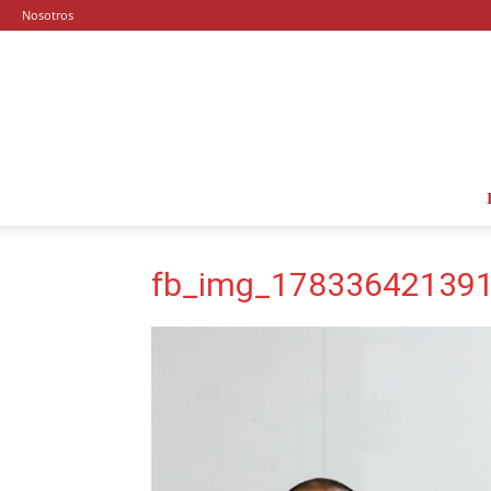
Nosotros
fb_img_17833642139