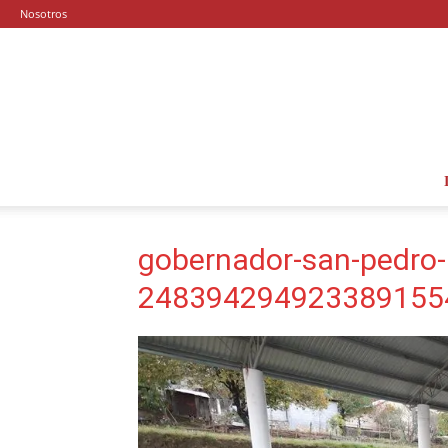
Nosotros
gobernador-san-pedro-
2483942949233891554