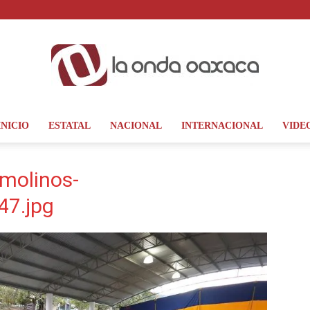
INICIO
ESTATAL
NACIONAL
INTERNACIONAL
VIDE
La
molinos-
7.jpg
Onda
Oaxaca