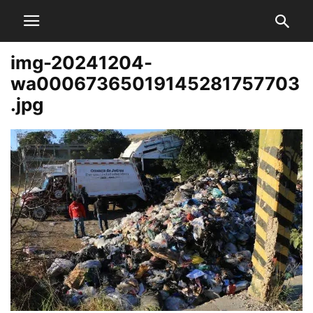
img-20241204-
wa00067365019145281757703
.jpg