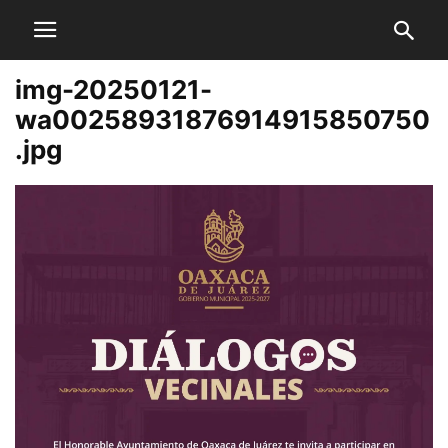
img-20250121-
wa00258931876914915850750
.jpg