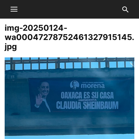
img-20250124-
wa00047278752461327915145.
jpg