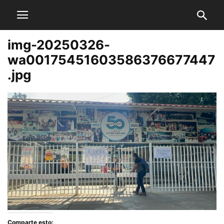
img-20250326-
wa00175451603586376677447
.jpg
Comparte esto: