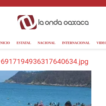
INICIO
ESTATAL
NACIONAL
INTERNACIONAL
VIDE
La
6917194936317640634.jpg
Onda
Oaxaca