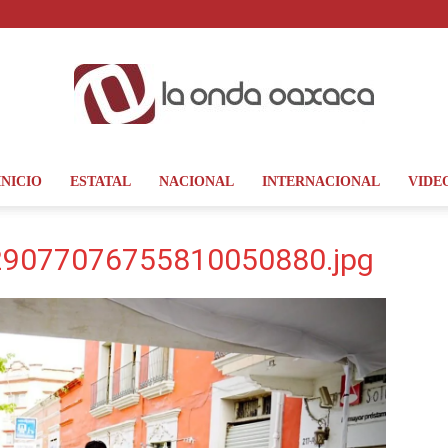
INICIO
ESTATAL
NACIONAL
INTERNACIONAL
VIDE
La
9077076755810050880.jpg
Onda
Oaxaca