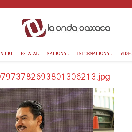
INICIO
ESTATAL
NACIONAL
INTERNACIONAL
VIDE
La
7973782693801306213.jpg
Onda
Oaxaca