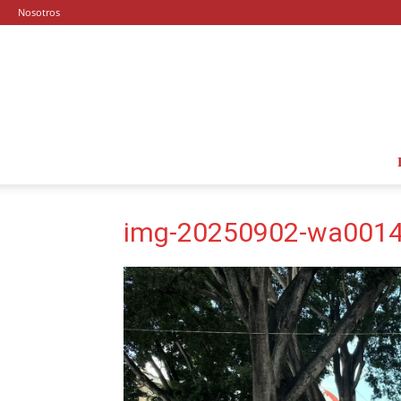
Nosotros
img-20250902-wa0014