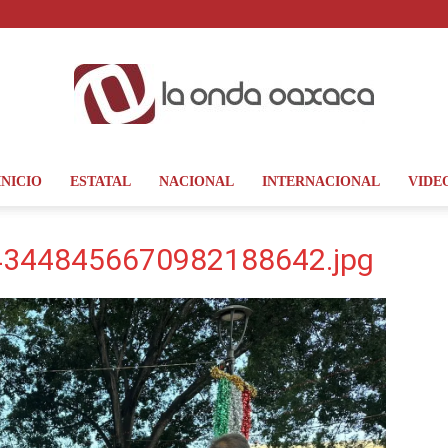
INICIO
ESTATAL
NACIONAL
INTERNACIONAL
VIDE
La
3448456670982188642.jpg
Onda
Oaxaca