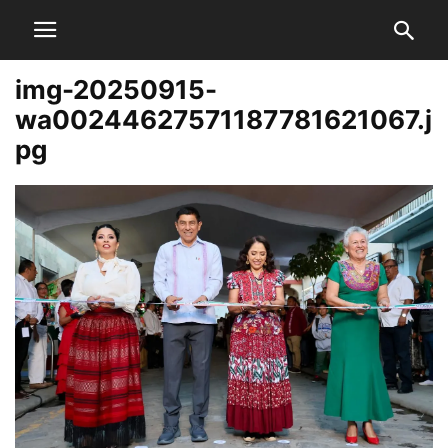
img-20250915-
wa00244627571187781621067.j
pg