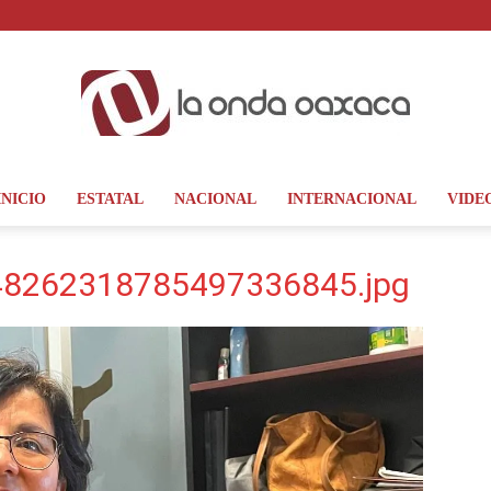
INICIO
ESTATAL
NACIONAL
INTERNACIONAL
VIDE
La
8262318785497336845.jpg
Onda
Oaxaca