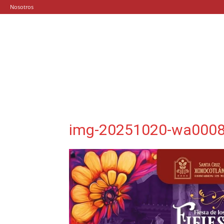
Nosotros
img-20251020-wa0008