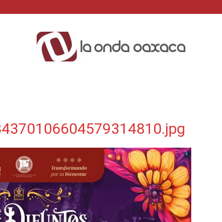
La
4370106604579314810.jpg
Onda
Oaxaca