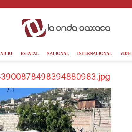
INICIO
ESTATAL
NACIONAL
INTERNACIONAL
VIDE
La
3900878498394880983.jpg
Onda
Oaxaca