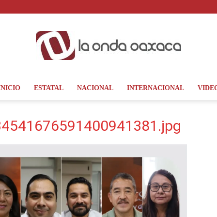
INICIO
ESTATAL
NACIONAL
INTERNACIONAL
VIDE
La
4541676591400941381.jpg
Onda
Oaxaca