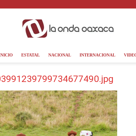
INICIO
ESTATAL
NACIONAL
INTERNACIONAL
VIDE
La
3991239799734677490.jpg
Onda
Oaxaca