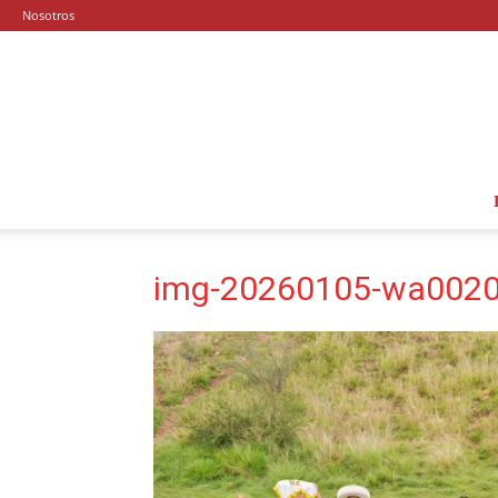
Nosotros
img-20260105-wa0020