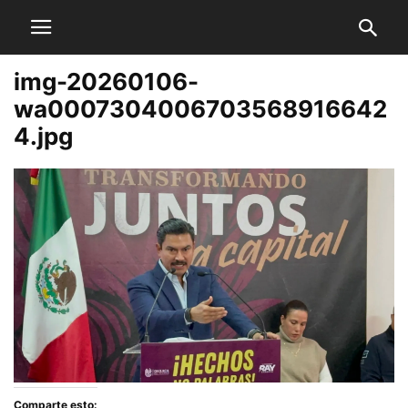
img-20260106-
wa0007304006703568916642
4.jpg
Comparte esto: