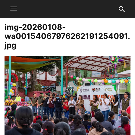
img-20260108-
wa00154067976262191254091.
jpg