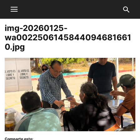
img-20260125-
wa0022506145844094681661
0.jpg
Comparte esto: